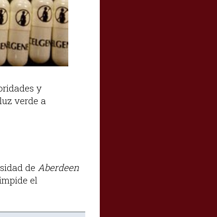
oridades y
luz verde a
rsidad de
Aberdeen
impide el