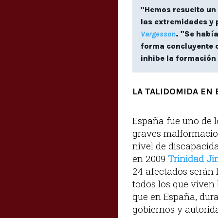
"Hemos resuelto un 
las extremidades y p
Vargesson
. "Se habí
forma concluyente 
inhibe la formación
LA TALIDOMIDA EN 
España fue uno de lo
graves malformacio
nivel de discapacida
en 2009
Trinidad J
24 afectados serán 
todos los que viven
que en España, duran
gobiernos y autorida