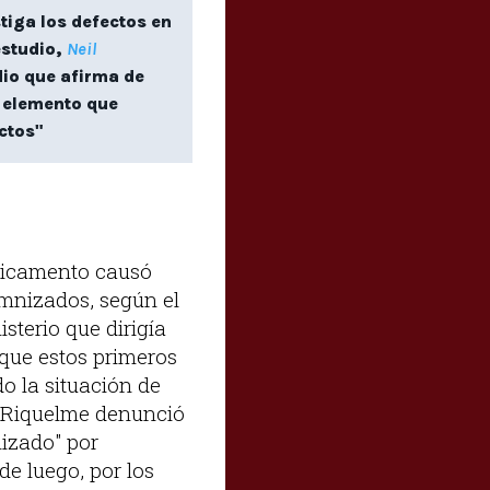
tiga los defectos en
estudio,
Neil
dio que afirma de
 elemento que
ctos"
edicamento causó
mnizados, según el
isterio que dirigía
 que estos primeros
o la situación de
. Riquelme denunció
lizado" por
de luego, por los