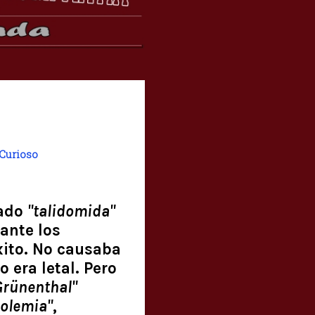
Curioso
nado
"talidomida"
ante los
ito. No causaba
 era letal. Pero
Grünenthal"
colemia"
,