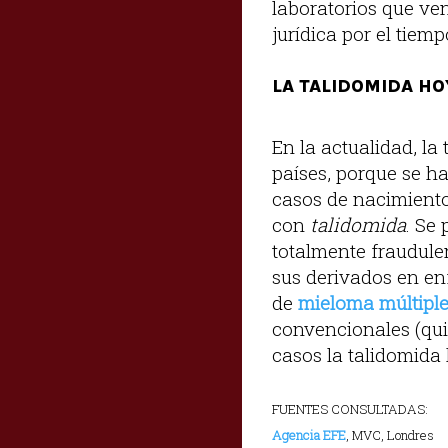
laboratorios que ve
jurídica por el tiem
LA TALIDOMIDA HO
En la actualidad, la
países, porque se h
casos de nacimient
con
talidomida
. Se
totalmente fraudule
sus derivados en en
de
mieloma múltipl
convencionales (qui
casos la talidomida 
FUENTES CONSULTADAS:
Agencia EFE
, MVC, Londres