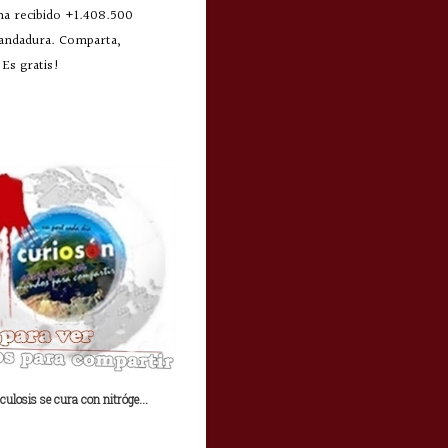
 ha recibido +1.408.500
 andadura. Comparta,
Es gratis!
culosis se cura con nitróge...