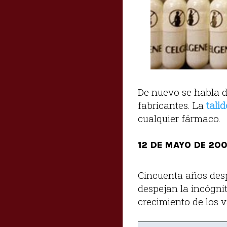
De nuevo se habla de
fabricantes. La
tali
cualquier fármaco.
12 DE MAYO DE 20
Cincuenta años desp
despejan la incógn
crecimiento de los 