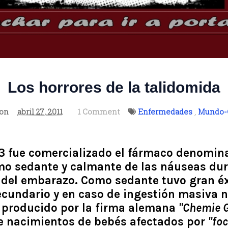
Los horrores de la talidomida
son
abril 27, 2011
1 Comment
Enfermedades
,
Mundo-
63 fue comercializado el fármaco denomi
o sedante y calmante de las náuseas dur
del embarazo. Como sedante tuvo gran éx
cundario y en caso de ingestión masiva no
producido por la firma alemana
"Chemie 
e nacimientos de bebés afectados por
"fo