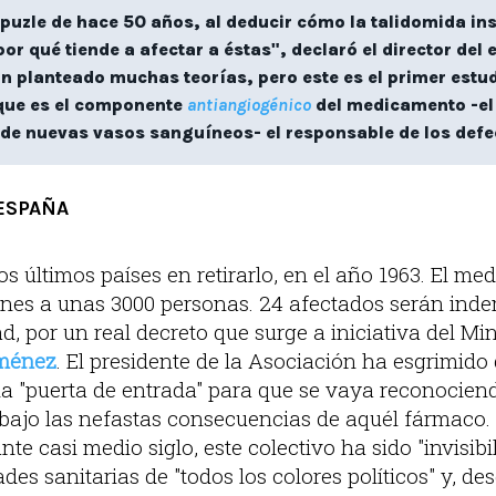
puzle de hace 50 años, al deducir cómo la talidomida ins
or qué tiende a afectar a éstas", declaró el director del 
an planteado muchas teorías, pero este es el primer estu
que es el componente
antiangiogénico
del medicamento -el
 de nuevas vasos sanguíneos- el responsable de los defe
ESPAÑA
s últimos países en retirarlo, en el año 1963. El m
nes a unas 3000 personas. 24 afectados serán inde
d, por un real decreto que surge a iniciativa del Min
iménez
. El presidente de la Asociación ha esgrimido
la "puerta de entrada" para que se vaya reconociend
 bajo las nefastas consecuencias de aquél fármaco
te casi medio siglo, este colectivo ha sido "invisibi
des sanitarias de "todos los colores políticos" y, des