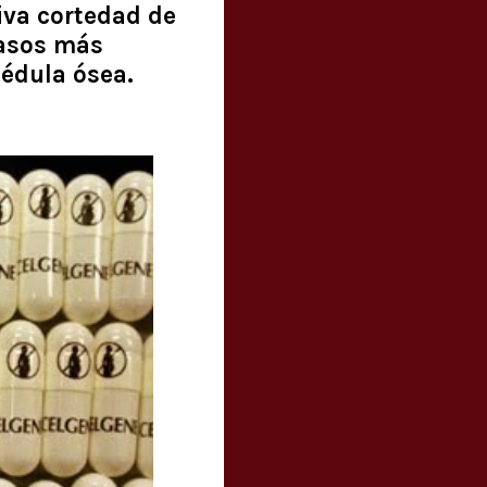
iva cortedad de
casos más
médula ósea.