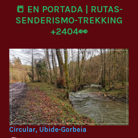
📒 EN PORTADA | RUTAS-
SENDERISMO-TREKKING
+2404👀
Circular, Ubide-Gorbeia