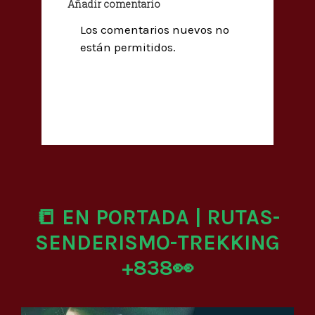
Añadir comentario
Los comentarios nuevos no
están permitidos.
📒 EN PORTADA | RUTAS-
SENDERISMO-TREKKING
+838👀