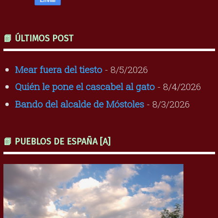
📗 ÚLTIMOS POST
Mear fuera del tiesto
- 8/5/2026
Quién le pone el cascabel al gato
- 8/4/2026
Bando del alcalde de Móstoles
- 8/3/2026
📗 PUEBLOS DE ESPAÑA [A]