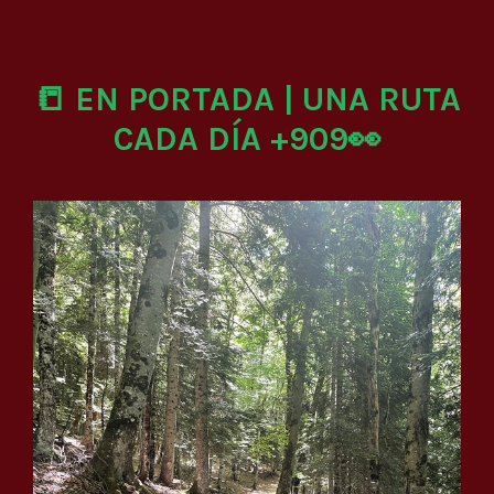
📒 EN PORTADA | UNA RUTA
CADA DÍA +909👀