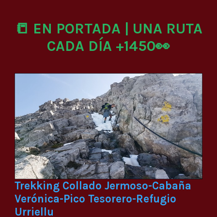
📒 EN PORTADA | UNA RUTA
CADA DÍA +1450👀
Trekking Collado Jermoso-Cabaña
Verónica-Pico Tesorero-Refugio
Urriellu