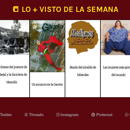
📒 LO + VISTO DE LA SEMANA
 chisme del puente de
Bando del alcalde de
Las mujeres más gor
bejal y la bicicleta de
Móstoles
del mundo
Manolín
Un anuncio en la Gaceta
Twitter
Threads
Instagram
Pinterest