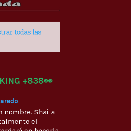
trar todas las
KING +838👀
Laredo
n nombre. Shaila
talmente el
ardará en hacerla