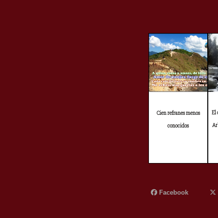
El
Cien refranes menos
Ar
conocidos
Facebook