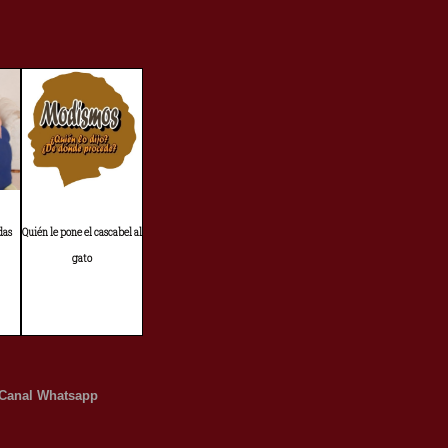
das
Quién le pone el cascabel al
gato
Canal Whatsapp