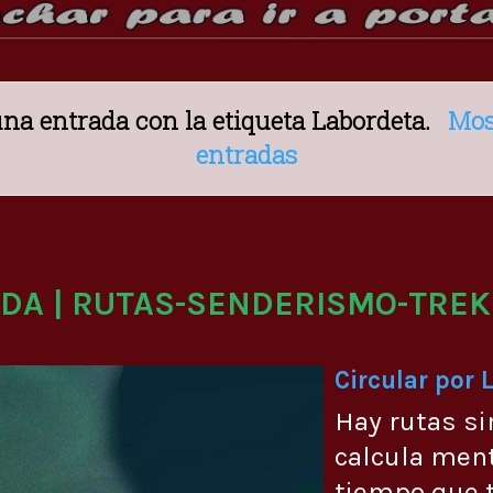
na entrada con la etiqueta
Labordeta
.
Mos
entradas
ADA | RUTAS-SENDERISMO-TREK
Circular por 
Hay rutas si
calcula men
tiempo que t