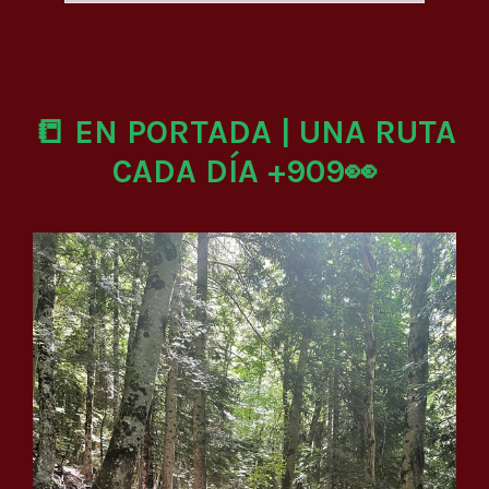
📒 EN PORTADA | UNA RUTA
CADA DÍA +909👀