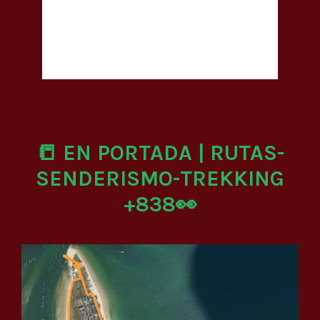
📒 EN PORTADA | RUTAS-
SENDERISMO-TREKKING
+838👀