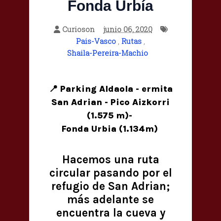
Fonda Urbía
Curioson
junio 06, 2020
Pais-Vasco
,
Rutas
,
Shaila-Pereira-Machio
📍 Parking Aldaola - ermita
San Adrian - Pico Aizkorri
(1.575 m)-
Fonda Urbia (1.134m)
Hacemos una ruta
circular pasando por el
refugio de San Adrian;
más adelante se
encuentra la cueva y