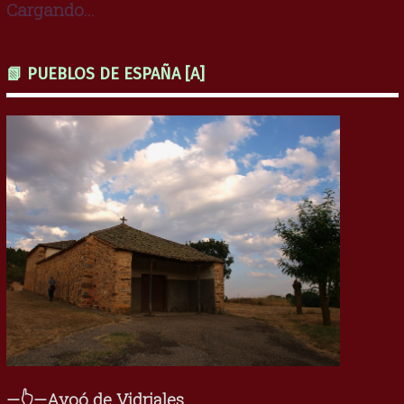
Cargando...
📗 PUEBLOS DE ESPAÑA [A]
—👆—Ayoó de Vidriales