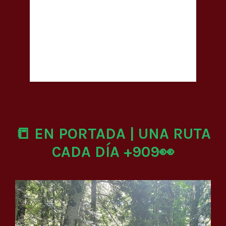
📒 EN PORTADA | UNA RUTA
CADA DÍA +909👀