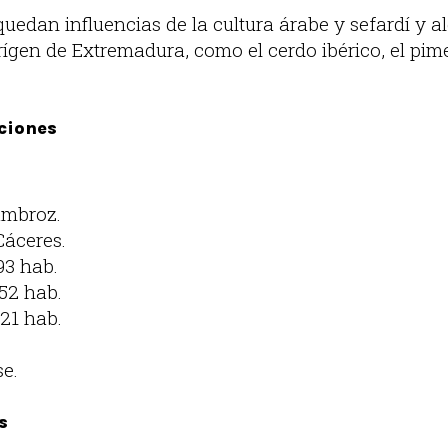
uedan influencias de la cultura árabe y sefardí y a
gen de Extremadura, como el cerdo ibérico, el pime
ciones
Ambroz.
Cáceres.
93 hab.
052 hab.
921 hab.
se.
s