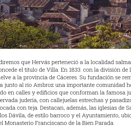
diremos que Hervás perteneció a la localidad salma
ncede el título de Villa. En 1833. con la división de
elve a la provincia de Cáceres.
Su fundación se remo
nta junto al río Ambroz una importante comunidad he
o en calles y edificios que conforman la famosa ju
rvada judería, con callejuelas estrechas y pasadizo
cada con teja. Destacan, además, las iglesias de 
 los Dávila, de estilo barroco y el Ayuntamiento, ubi
el Monasterio Franciscano de la Bien Parada.