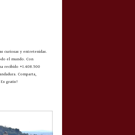
s curiosas y entretenidas.
todo el mundo. Con
 ha recibido +1.408.500
 andadura. Comparta,
Es gratis!