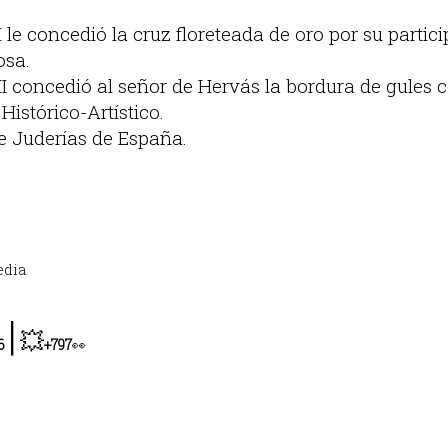
I le concedió la cruz floreteada de oro por su partici
osa.
II concedió al señor de Hervás la bordura de gules 
istórico-Artístico.
de Juderías de España.
edia
|
💥
6
+797
👀