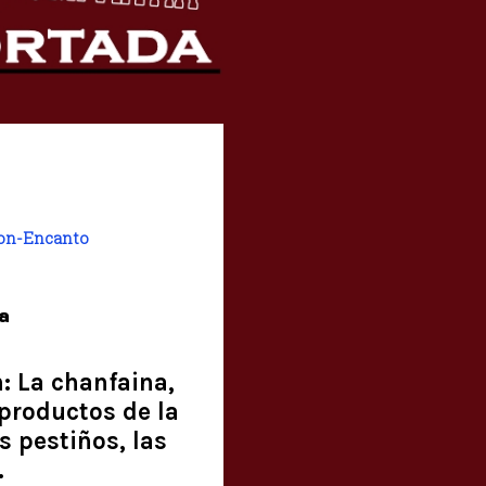
on-Encanto
a
: La chanfaina,
productos de la
s pestiños, las
.