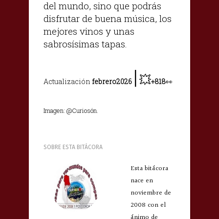
del mundo, sino que podrás
disfrutar de buena música, los
mejores vinos y unas
sabrosísimas tapas.
|
💥
Actualización
febrero2026
+818
👀
Imagen: @Curiosón.
SOBRE ESTA BITÁCORA
Esta bitácora
nace en
noviembre de
2008 con el
ánimo de