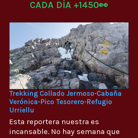
CADA DÍA +1450👀
Trekking Collado Jermoso-Cabaña
Verónica-Pico Tesorero-Refugio
Urriellu
Esta reportera nuestra es
incansable. No hay semana que