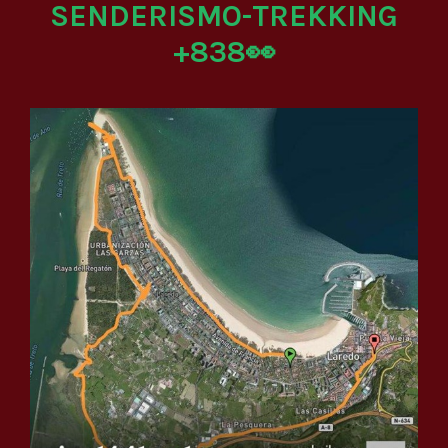
SENDERISMO-TREKKING
+838👀