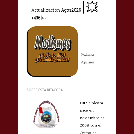
|
💥
Actualizació
n
Agos2026
|
👀
+436
Modismos
Populares
SOBRE ESTA BITÁCORA
Esta bitácora
nace en
noviembre de
2008 con el
ánimo de