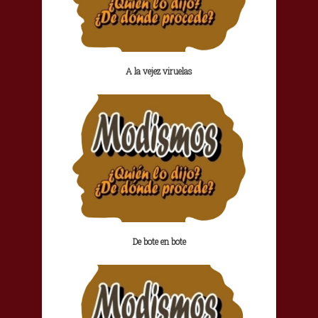
A la vejez viruelas
De bote en bote