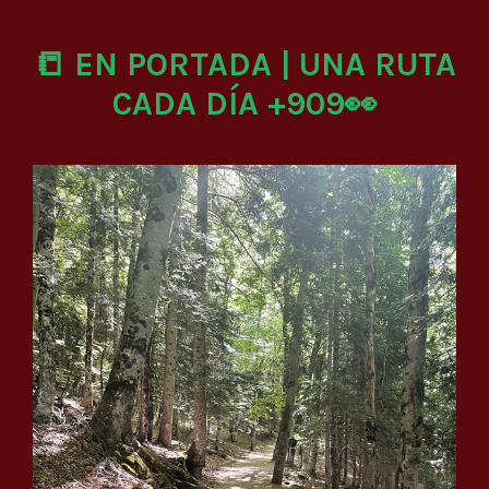
📒 EN PORTADA | UNA RUTA
CADA DÍA +909👀