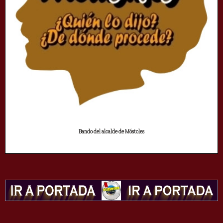
Bando del alcalde de Móstoles