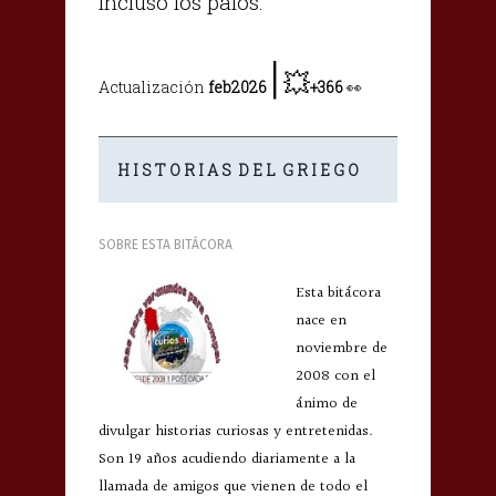
incluso los palos."
|
💥
Actualización
feb2026
+366
👀
H I S T O R I A S D E L G R I E G O
SOBRE ESTA BITÁCORA
Esta bitácora
nace en
noviembre de
2008 con el
ánimo de
divulgar historias curiosas y entretenidas.
Son 19 años acudiendo diariamente a la
llamada de amigos que vienen de todo el