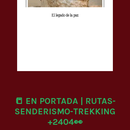
El legado de la paz
📒 EN PORTADA | RUTAS-
SENDERISMO-TREKKING
+2404👀