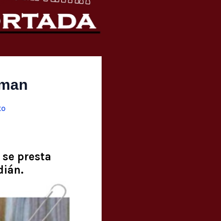
rman
to
 se presta
dián.