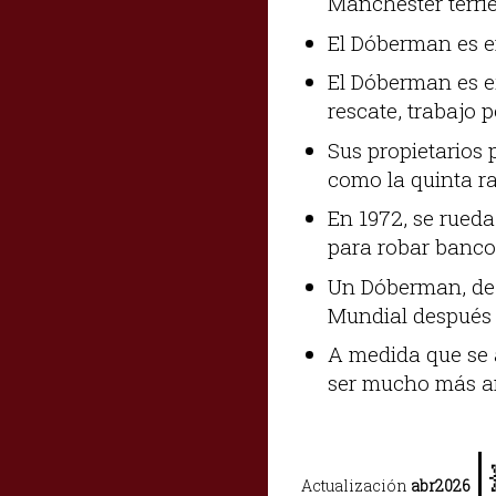
Manchester terrie
El Dóberman es e
El Dóberman es e
rescate, trabajo po
Sus propietarios 
como la quinta ra
En 1972, se rueda
para robar banco
Un Dóberman, de 
Mundial después d
A medida que se a
ser mucho más am
|
Actualización
abr2026