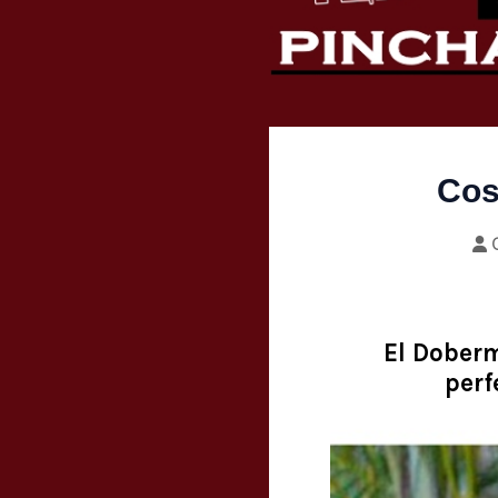
Cos
El Doberm
perf