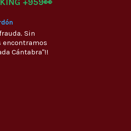
KING +959👀
Urdón
frauda. Sin
s encontramos
ada Cántabra"!!