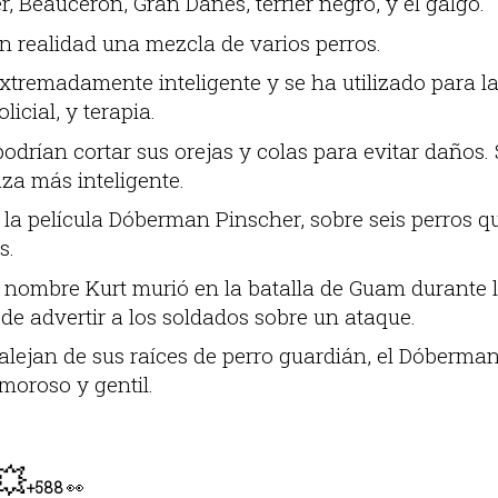
r, Beauceron, Gran Danés, terrier negro, y el galgo.
n realidad una mezcla de varios perros.
xtremadamente inteligente y se ha utilizado para l
licial, y terapia.
podrían cortar sus orejas y colas para evitar daños
za más inteligente.
 la película Dóberman Pinscher, sobre seis perros 
s.
nombre Kurt murió en la batalla de Guam durante 
e advertir a los soldados sobre un ataque.
lejan de sus raíces de perro guardián, el Dóberman
oroso y gentil.
💥
👀
+588