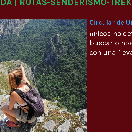
ADA | RUTAS-SENDERISMO-TREK
Circular de 
¡¡Picos no de
buscarlo no
con una "lev