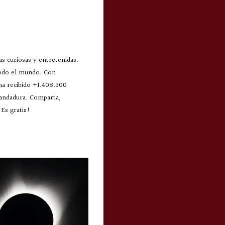
s curiosas y entretenidas.
todo el mundo. Con
 ha recibido +1.408.500
 andadura. Comparta,
Es gratis!