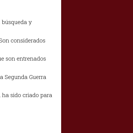
a búsqueda y
. Son considerados
que son entrenados
la Segunda Guerra
 ha sido criado para