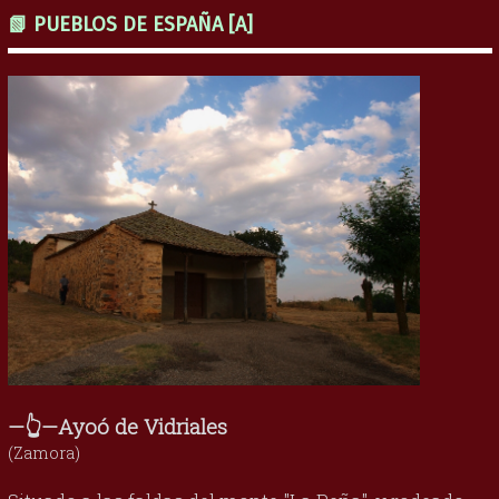
📗 PUEBLOS DE ESPAÑA [A]
—👆—Ayoó de Vidriales
(Zamora)