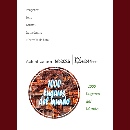
Imágenes:
Zonu
Asusta2
Lo incógnito
Libertalia de hatali
|
💥
Actualización
feb2026
+1244
👀
1000
Lugares
del
Mundo