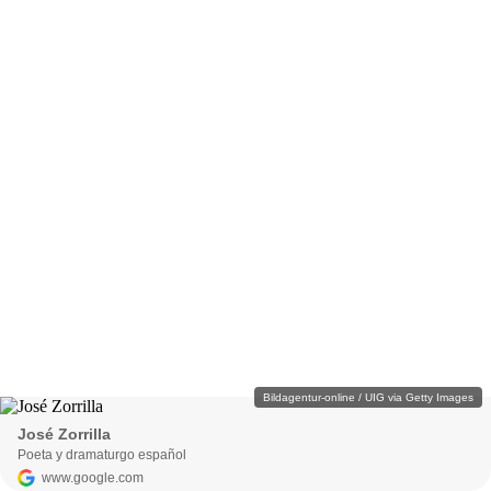
Bildagentur-online / UIG via Getty Images
José Zorrilla
Poeta y dramaturgo español
www.google.com