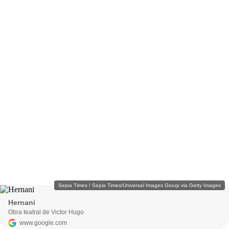
Sepia Times / Sepia Times/Universal Images Group via Getty Images
Hernani
Obra teatral de Victor Hugo
www.google.com