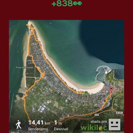
+838👀