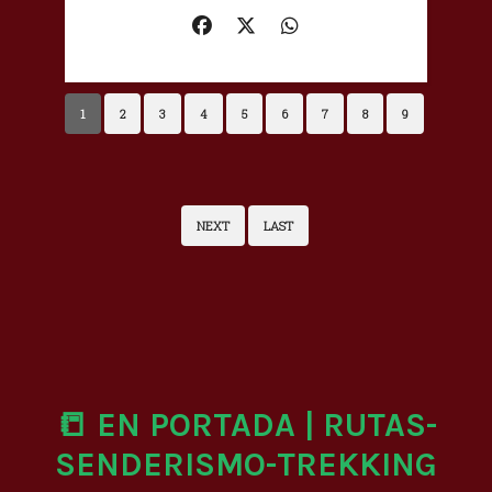
1
2
3
4
5
6
7
8
9
NEXT
LAST
📒 EN PORTADA | RUTAS-
SENDERISMO-TREKKING