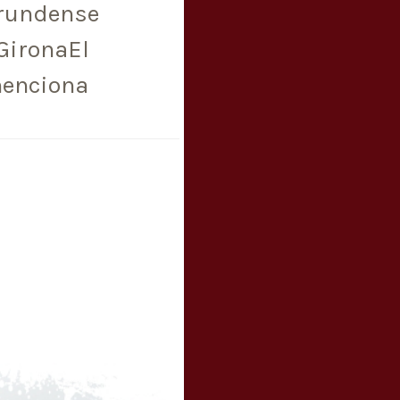
erundense
GironaEl
menciona