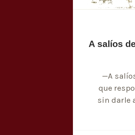
A salíos d
—A salío
que respon
sin darle 