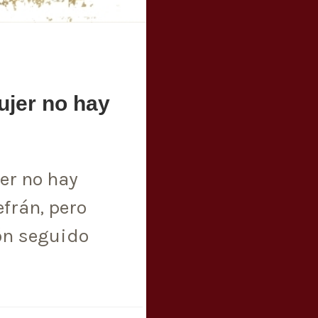
ujer no hay
er no hay
efrán, pero
lón seguido