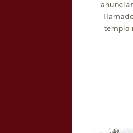
anunciar
llamado
templo 