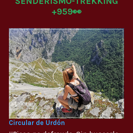
SENDERISMO-TREKKING
+959👀
Circular de Urdón