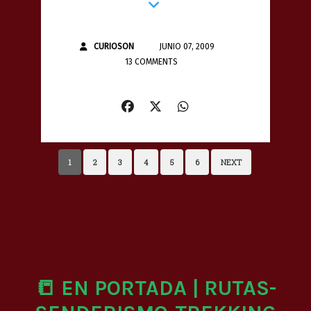
CURIOSON
JUNIO 07, 2009
13 COMMENTS
1
2
3
4
5
6
NEXT
📒 EN PORTADA | RUTAS-