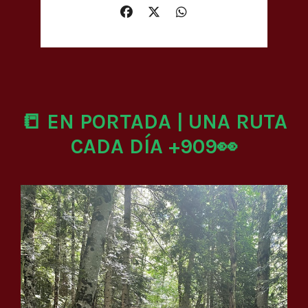
📒 EN PORTADA | UNA RUTA
CADA DÍA +909👀