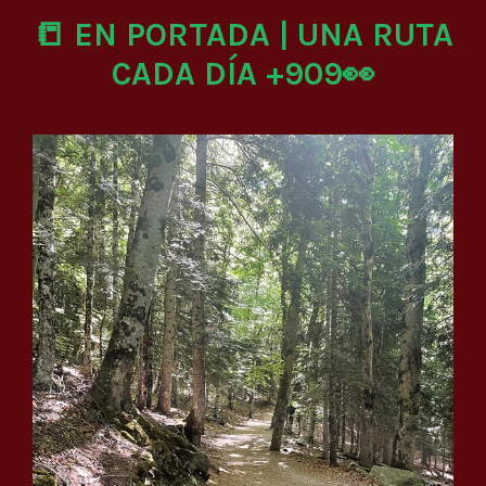
📒 EN PORTADA | UNA RUTA
CADA DÍA +909👀