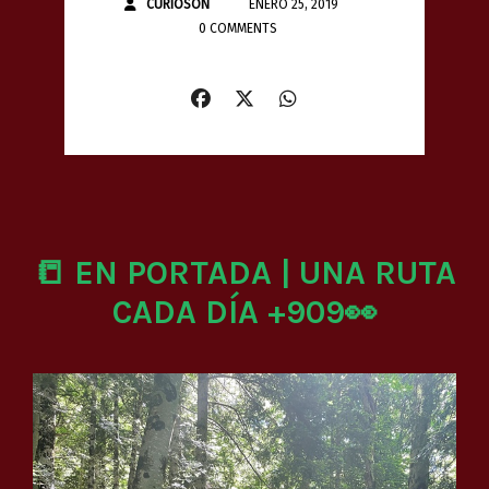
CURIOSON
ENERO 25, 2019
0 COMMENTS
📒 EN PORTADA | UNA RUTA
CADA DÍA +909👀