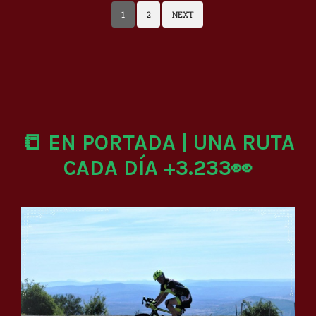
1
2
NEXT
📒 EN PORTADA | UNA RUTA
CADA DÍA +3.233👀