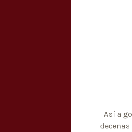
Así a g
decenas 