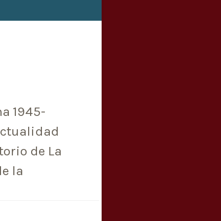
a 1945-
actualidad
torio de La
e la