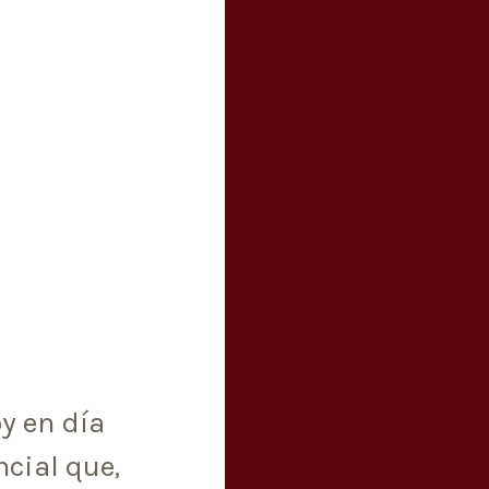
y en día
cial que,