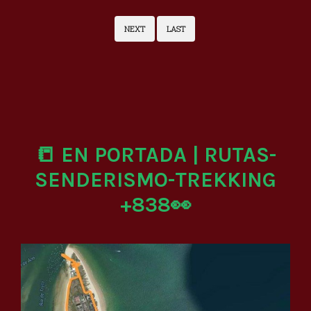
NEXT
LAST
📒 EN PORTADA | RUTAS-
SENDERISMO-TREKKING
+838👀