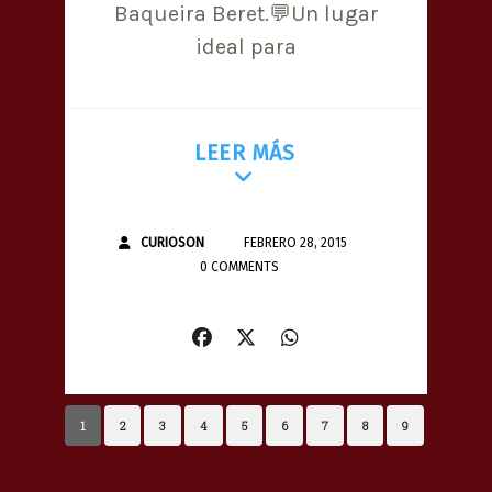
Baqueira Beret.💬Un lugar
ideal para
LEER MÁS
CURIOSON
FEBRERO 28, 2015
0 COMMENTS
1
2
3
4
5
6
7
8
9