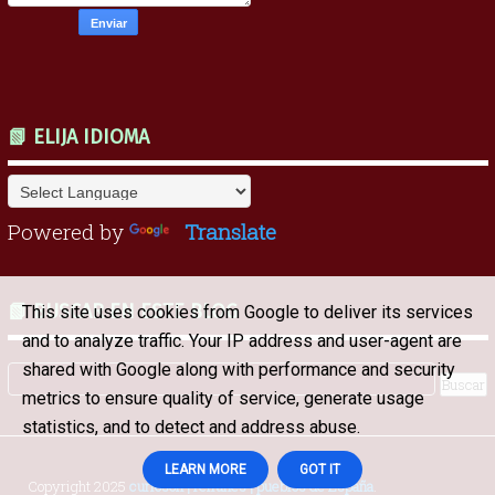
📗 ELIJA IDIOMA
Powered by
Translate
📗 BUSCAR EN ESTE BLOG
This site uses cookies from Google to deliver its services
and to analyze traffic. Your IP address and user-agent are
shared with Google along with performance and security
metrics to ensure quality of service, generate usage
statistics, and to detect and address abuse.
LEARN MORE
GOT IT
Copyright 2025
curioson | refranes | pueblos de España
.