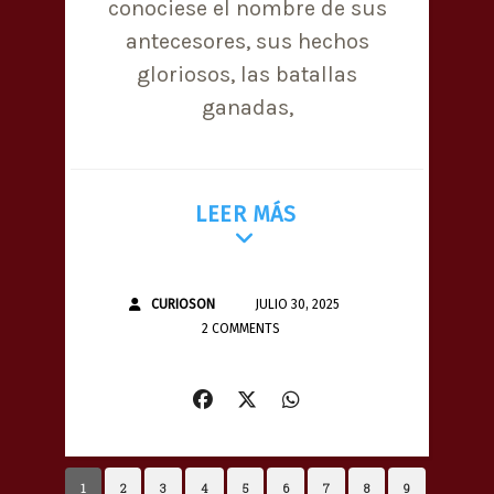
conociese el nombre de sus
antecesores, sus hechos
gloriosos, las batallas
ganadas,
LEER MÁS
CURIOSON
JULIO 30, 2025
2 COMMENTS
1
2
3
4
5
6
7
8
9