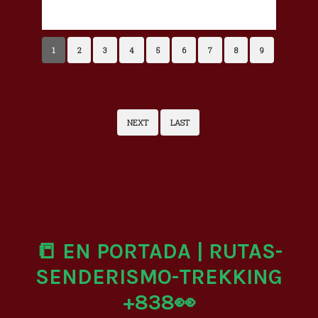
1
2
3
4
5
6
7
8
9
NEXT
LAST
📒 EN PORTADA | RUTAS-
SENDERISMO-TREKKING
+838👀