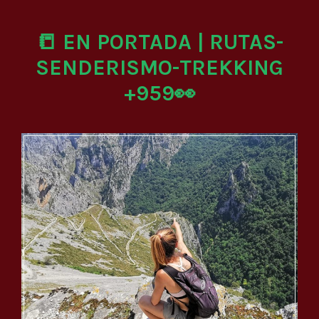
📒 EN PORTADA | RUTAS-
SENDERISMO-TREKKING
+959👀