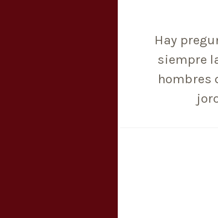
Hay pregun
siempre l
hombres q
jor